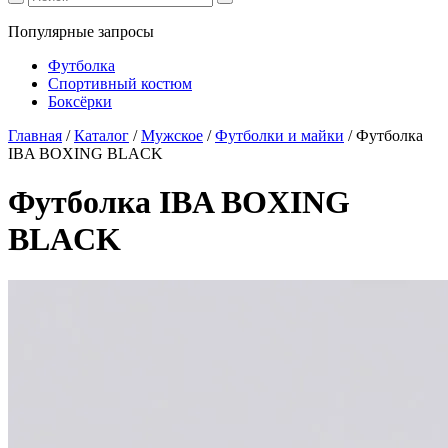
Популярные запросы
Футболка
Спортивный костюм
Боксёрки
Главная
/
Каталог
/
Мужское
/
Футболки и майки
/
Футболка
IBA BOXING BLACK
Футболка IBA BOXING
BLACK