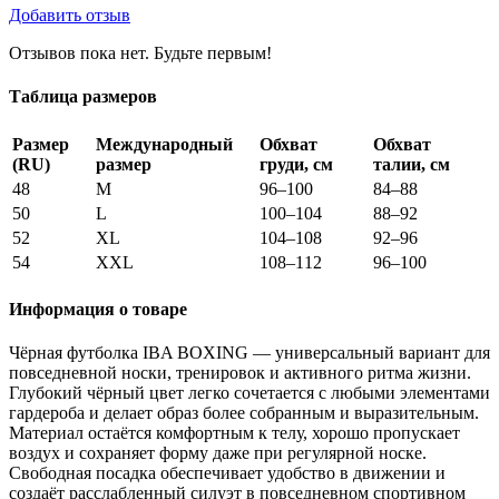
Добавить отзыв
Отзывов пока нет. Будьте первым!
Таблица размеров
Размер
Международный
Обхват
Обхват
(RU)
размер
груди, см
талии, см
48
M
96–100
84–88
50
L
100–104
88–92
52
XL
104–108
92–96
54
XXL
108–112
96–100
Информация о товаре
Чёрная футболка IBA BOXING — универсальный вариант для
повседневной носки, тренировок и активного ритма жизни.
Глубокий чёрный цвет легко сочетается с любыми элементами
гардероба и делает образ более собранным и выразительным.
Материал остаётся комфортным к телу, хорошо пропускает
воздух и сохраняет форму даже при регулярной носке.
Свободная посадка обеспечивает удобство в движении и
создаёт расслабленный силуэт в повседневном спортивном