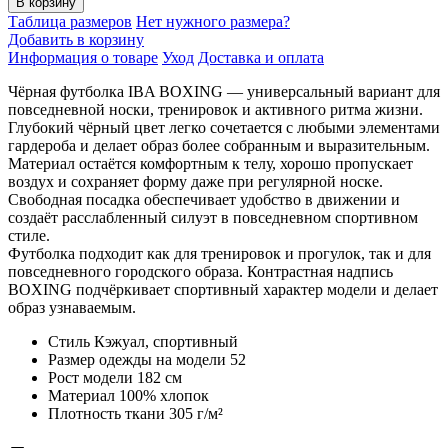
В корзину
Футболка
Таблица размеров
Нет нужного размера?
IBA
Добавить в корзину
BOXING
Информация о товаре
Уход
Доставка и оплата
BLACK
Чёрная футболка IBA BOXING — универсальный вариант для
повседневной носки, тренировок и активного ритма жизни.
Глубокий чёрный цвет легко сочетается с любыми элементами
гардероба и делает образ более собранным и выразительным.
Материал остаётся комфортным к телу, хорошо пропускает
воздух и сохраняет форму даже при регулярной носке.
Свободная посадка обеспечивает удобство в движении и
создаёт расслабленный силуэт в повседневном спортивном
стиле.
Футболка подходит как для тренировок и прогулок, так и для
повседневного городского образа. Контрастная надпись
BOXING подчёркивает спортивный характер модели и делает
образ узнаваемым.
Стиль
Кэжуал, спортивный
Размер одежды на модели
52
Рост модели
182 см
Материал
100% хлопок
Плотность ткани
305 г/м²