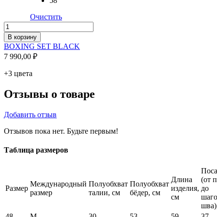
58
Очистить
Количество
товара
В корзину
BOXING
BOXING SET BLACK
SET
7 990,00
₽
BLACK
+3 цвета
Отзывы о товаре
Добавить отзыв
Отзывов пока нет. Будьте первым!
Таблица размеров
Поса
Длина
(от 
Международный
Полуобхват
Полуобхват
Размер
изделия,
до
размер
талии, см
бёдер, см
см
шаго
шва)
48
M
30
53
59
37